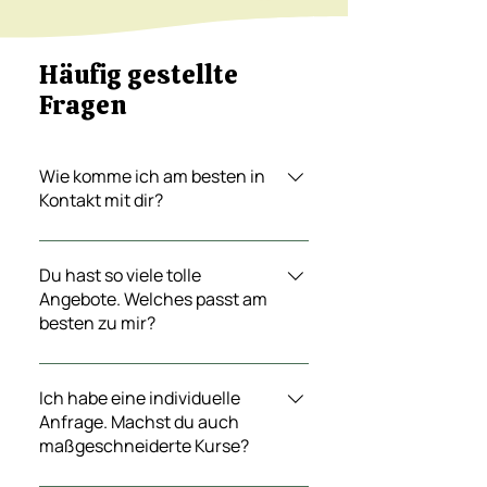
Häufig gestellte
Fragen
Wie komme ich am besten in
Kontakt mit dir?
Schreibe mir einfach gleich auf dieser
Seite eine Anfrage oder trete hier in
Du hast so viele tolle
Angebote. Welches passt am
Kontakt mit mir.
besten zu mir?
Schreibe mir gerne eine Nachricht mit
deinen Interessen und wir finden
Ich habe eine individuelle
Anfrage. Machst du auch
gemeinsam heraus, welche Kurs am
maßgeschneiderte Kurse?
besten zu dir passt.