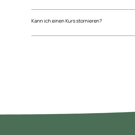
Klar, total gerne! Schick mir eine Nachricht und wir find
helfen kann.
Kann ich einen Kurs stornieren?
Bitte wende dich bei Stornierungsanfragen direkt an m