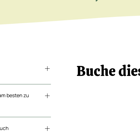
Buche di
ge oder trete hier in
 am besten zu
en und wir finden
t.
auch