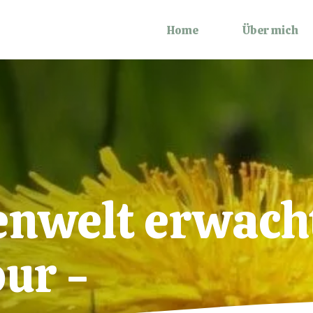
Home
Über mich
enwelt erwach
ur -