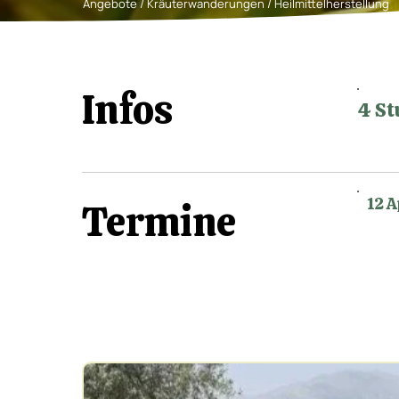
Angebote
/ Kräuterwanderungen / Heilmittelherstellung
Infos
4 S
12 A
Termine