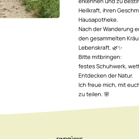
erkennen und zu besti
Heilkraft, ihren Gesch
Hausapotheke.
Nach der Wanderung erw
den gesammelten Kräute
Lebenskraft. 🌿✨
Bitte mitbringen:
festes Schuhwerk, wet
Entdecken der Natur.
Ich freue mich, mit eu
zu teilen. 🌸