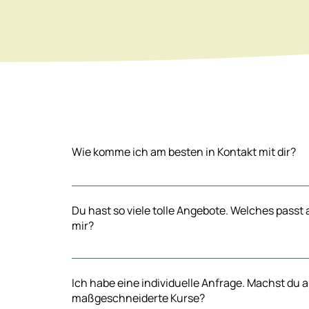
Wie komme ich am besten in Kontakt mit dir?
Schreibe mir einfach gleich auf dieser Seite eine Anfra
Kontakt mit mir.
Du hast so viele tolle Angebote. Welches passt
mir?
Schreibe mir gerne eine Nachricht mit deinen Interess
gemeinsam heraus, welche Kurs am besten zu dir pass
Ich habe eine individuelle Anfrage. Machst du 
maßgeschneiderte Kurse?